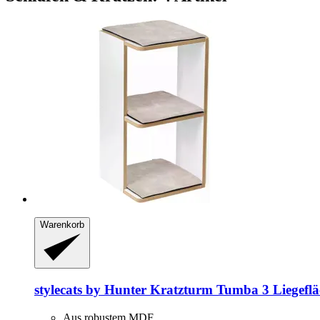
Warenkorb
stylecats by Hunter
Kratzturm Tumba 3 Liegeflä
Aus robustem MDF