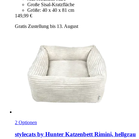
Große Sisal-Kratzfläche
Größe: 40 x 40 x 81 cm
149,99 €
Gratis Zustellung bis 13. August
2 Optionen
stylecats by Hunter
Katzenbett Rimini, hellgrau