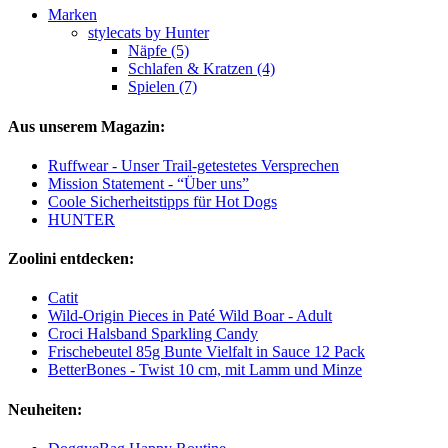
Marken
stylecats by Hunter
Näpfe (5)
Schlafen & Kratzen (4)
Spielen (7)
Aus unserem Magazin:
Ruffwear - Unser Trail-getestetes Versprechen
Mission Statement - “Über uns”
Coole Sicherheitstipps für Hot Dogs
HUNTER
Zoolini entdecken:
Catit
Wild-Origin Pieces in Paté Wild Boar - Adult
Croci Halsband Sparkling Candy
Frischebeutel 85g Bunte Vielfalt in Sauce 12 Pack
BetterBones - Twist 10 cm, mit Lamm und Minze
Neuheiten: