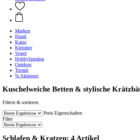
Marken
Hund
Katze
Kleintier
Vogel
Hobbyfarming
Outdoor
Trends
% Aktionen
Kuschelweiche Betten & stylische Krätzb
Filtern & sortieren
Preis
Eigenschaften
Filter
Schlafen & Kratzen: 4 Artikel