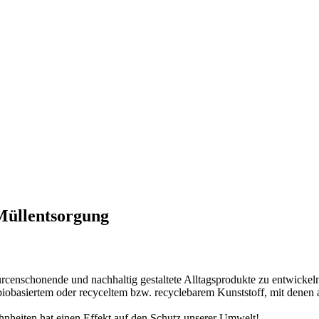
 Müllentsorgung
ourcenschonende und nachhaltig gestaltete Alltagsprodukte zu entwickel
obasiertem oder recyceltem bzw. recyclebarem Kunststoff, mit denen au
hnheiten hat einen Effekt auf den Schutz unserer Umwelt!