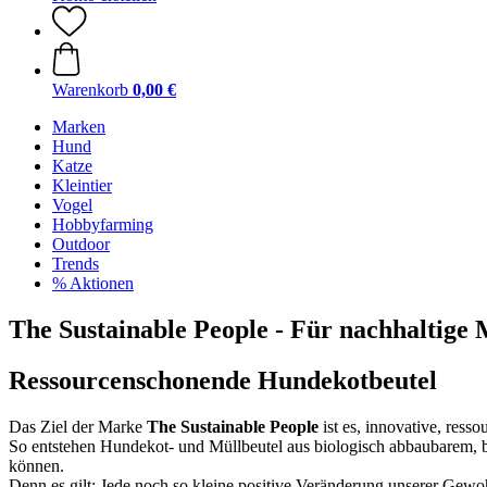
Warenkorb
0,00 €
Marken
Hund
Katze
Kleintier
Vogel
Hobbyfarming
Outdoor
Trends
% Aktionen
The Sustainable People - Für nachhaltige
Ressourcenschonende Hundekotbeutel
Das Ziel der Marke
The Sustainable People
ist es, innovative, ress
So entstehen Hundekot- und Müllbeutel aus biologisch abbaubarem, bi
können.
Denn es gilt: Jede noch so kleine positive Veränderung unserer Gewo