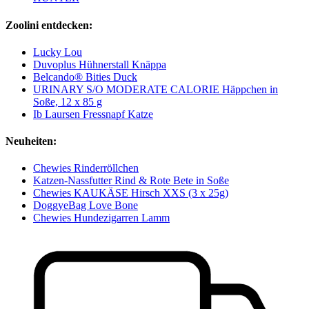
Zoolini entdecken:
Lucky Lou
Duvoplus Hühnerstall Knäppa
Belcando® Bities Duck
URINARY S/O MODERATE CALORIE Häppchen in
Soße, 12 x 85 g
Ib Laursen Fressnapf Katze
Neuheiten:
Chewies Rinderröllchen
Katzen-Nassfutter Rind & Rote Bete in Soße
Chewies KAUKÄSE Hirsch XXS (3 x 25g)
DoggyeBag Love Bone
Chewies Hundezigarren Lamm