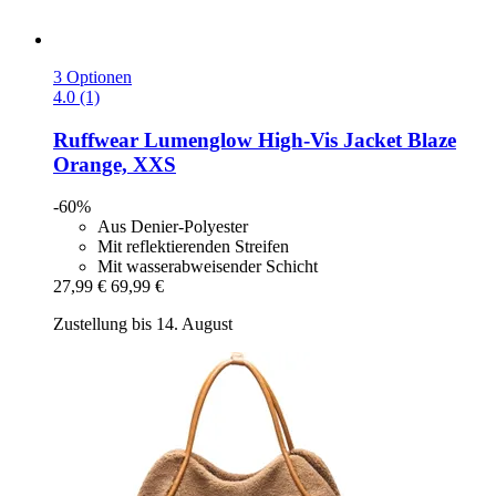
3 Optionen
4.0 (1)
Ruffwear
Lumenglow High-​Vis Jacket Blaze
Orange, XXS
-60%
Aus Denier-Polyester
Mit reflektierenden Streifen
Mit wasserabweisender Schicht
27,99 €
69,99 €
Zustellung bis 14. August