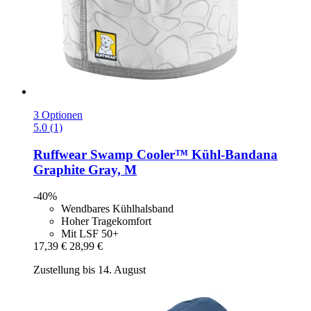
3 Optionen
5.0 (1)
Ruffwear
Swamp Cooler™ Kühl-​Bandana
Graphite Gray, M
-40%
Wendbares Kühlhalsband
Hoher Tragekomfort
Mit LSF 50+
17,39 €
28,99 €
Zustellung bis 14. August