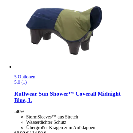
5 Optionen
5.0 (1)
Ruffwear
Sun Shower™ Coverall Midnight
Blue, L
-40%
StormSleeves™ aus Stretch
Wasserdichter Schutz
Übergroßer Kragen zum Aufklappen
68,99 €
114,99 €