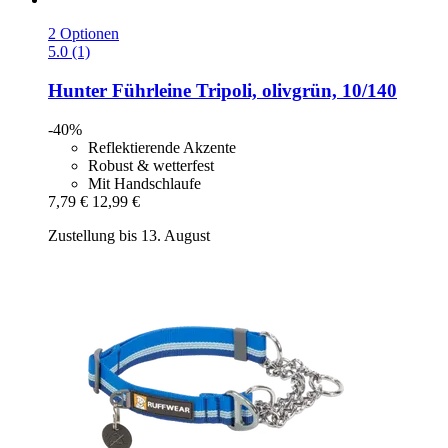
2 Optionen
5.0 (1)
Hunter
Führleine Tripoli, olivgrün, 10/140
-40%
Reflektierende Akzente
Robust & wetterfest
Mit Handschlaufe
7,79 €
12,99 €
Zustellung bis 13. August