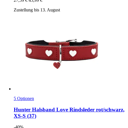
27,59 €
45,99 €
Zustellung bis 13. August
5 Optionen
Hunter
Halsband Love Rindsleder rot/schwarz,
XS-​S (37)
-40%