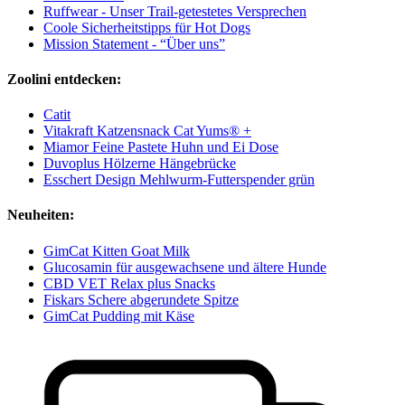
Ruffwear - Unser Trail-getestetes Versprechen
Coole Sicherheitstipps für Hot Dogs
Mission Statement - “Über uns”
Zoolini entdecken:
Catit
Vitakraft Katzensnack Cat Yums® +
Miamor Feine Pastete Huhn und Ei Dose
Duvoplus Hölzerne Hängebrücke
Esschert Design Mehlwurm-Futterspender grün
Neuheiten:
GimCat Kitten Goat Milk
Glucosamin für ausgewachsene und ältere Hunde
CBD VET Relax plus Snacks
Fiskars Schere abgerundete Spitze
GimCat Pudding mit Käse