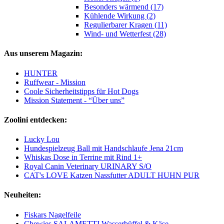
Besonders wärmend (17)
Kühlende Wirkung (2)
Regulierbarer Kragen (11)
Wind- und Wetterfest (28)
Aus unserem Magazin:
HUNTER
Ruffwear - Mission
Coole Sicherheitstipps für Hot Dogs
Mission Statement - “Über uns”
Zoolini entdecken:
Lucky Lou
Hundespielzeug Ball mit Handschlaufe Jena 21cm
Whiskas Dose in Terrine mit Rind 1+
Royal Canin Veterinary URINARY S/O
CAT's LOVE Katzen Nassfutter ADULT HUHN PUR
Neuheiten:
Fiskars Nagelfeile
Chewies SALAMETTI Wasserbüffel & Käse