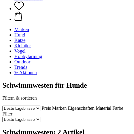
Marken
Hund
Katze
Kleintier
Vogel
Hobbyfarming
Outdoor
Trends
% Aktionen
Schwimmwesten für Hunde
Filtern & sortieren
Preis
Marken
Eigenschaften
Material
Farbe
Filter
Schwimmwesten: 2 Artikel