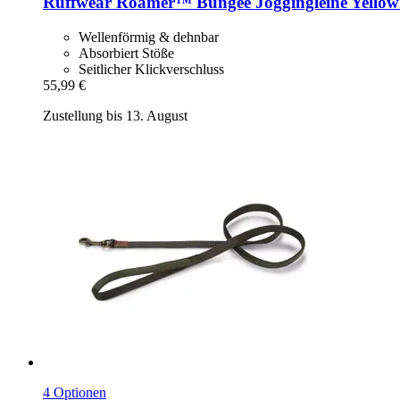
Ruffwear
Roamer™ Bungee Joggingleine Yellow S
Wellenförmig & dehnbar
Absorbiert Stöße
Seitlicher Klickverschluss
55,99 €
Zustellung bis 13. August
4 Optionen