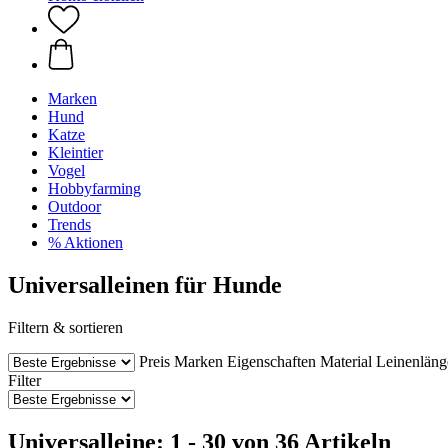
Marken
Hund
Katze
Kleintier
Vogel
Hobbyfarming
Outdoor
Trends
% Aktionen
Universalleinen für Hunde
Filtern & sortieren
Preis
Marken
Eigenschaften
Material
Leinenläng
Filter
Universalleine: 1 - 30 von 36 Artikeln