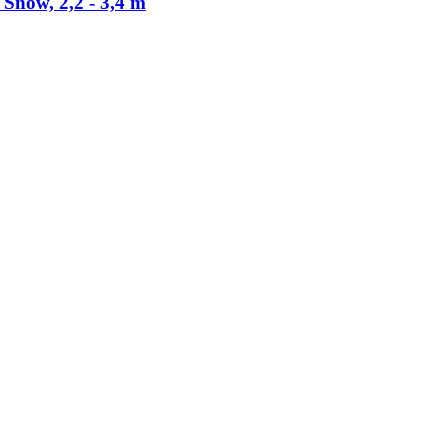
now, 2,2 -​ 3,4 m