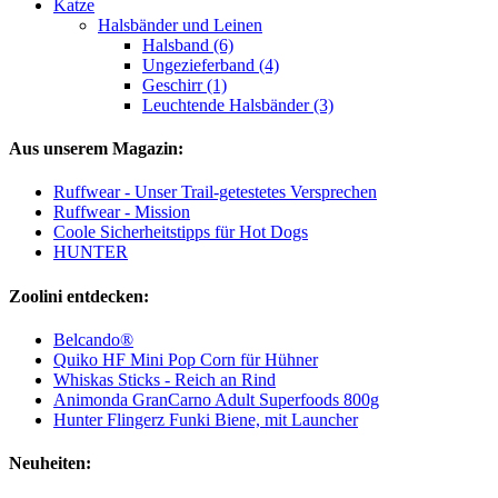
Katze
Halsbänder und Leinen
Halsband (6)
Ungezieferband (4)
Geschirr (1)
Leuchtende Halsbänder (3)
Aus unserem Magazin:
Ruffwear - Unser Trail-getestetes Versprechen
Ruffwear - Mission
Coole Sicherheitstipps für Hot Dogs
HUNTER
Zoolini entdecken:
Belcando®
Quiko HF Mini Pop Corn für Hühner
Whiskas Sticks - Reich an Rind
Animonda GranCarno Adult Superfoods 800g
Hunter Flingerz Funki Biene, mit Launcher
Neuheiten: