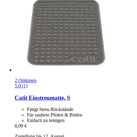
2 Optionen
5.0 (1)
Catit
Einstreumatte, S
Fängt Streu-Rückstände
Für saubere Pfoten & Böden
Einfach zu reinigen
8,99 €
Zustellung bis 12. August